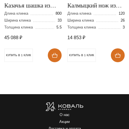
Казачья шашка из
Калмыцкий нож из
стали 95Х18
стали 95Х18
Длина клинка
800
Длина клинка
120
Ширина клинка
33
Ширина клинка
26
Толщина клинка
5.5
Толщина клинка
3
45 088
₽
14 853
₽
КУПИТЬ В 1 КЛИК
КУПИТЬ В 1 КЛИК
О нас
Акции
Доставка и оплата