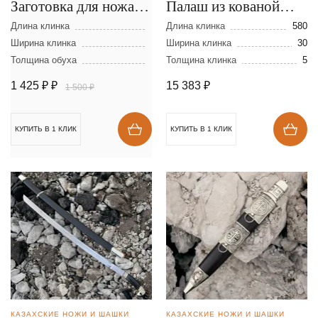
Заготовка для ножа из
Палаш из кованой
стали D-2 размеры:
стали 95Х18
Длина клинка
Длина клинка
580
300х40х2,5 мм
Ширина клинка
Ширина клинка
30
Толщина обуха
Толщина клинка
5
1 425 ₽
₽
15 383
₽
1 500 ₽
КУПИТЬ В 1 КЛИК
КУПИТЬ В 1 КЛИК
КАЗАХСКИЕ НОЖИ И ШАШКИ
КАЗАХСКИЕ НОЖИ И ШАШКИ