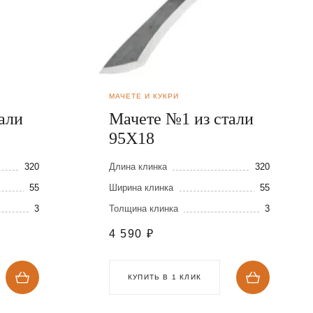
МАЧЕТЕ И КУКРИ
али
Мачете №1 из стали
95Х18
320
Длина клинка
320
55
Ширина клинка
55
3
Толщина клинка
3
4 590
₽
КУПИТЬ В 1 КЛИК