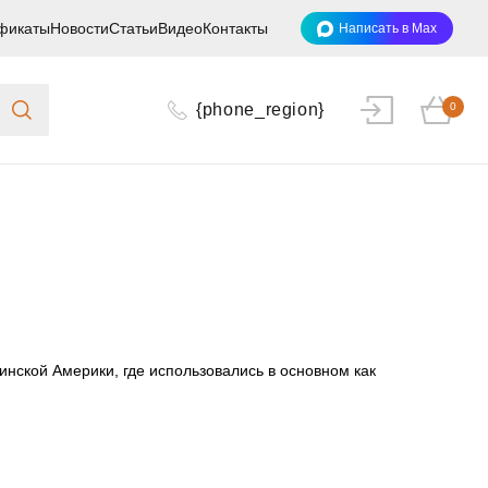
фикаты
Новости
Статьи
Видео
Контакты
Написать в Max
{phone_region}
0
нской Америки, где использовались в основном как