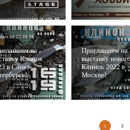
АТЬ
ЧИТАТЬ
НВАРЯ
07 ДЕКАБРЯ
иглашаем на
Приглашаем на
ставку Клинок
выставку новог
23 в Санкт-
Клинок 2022 в
тербурге!
Москве!
АТЬ
ЧИТАТЬ
1
2