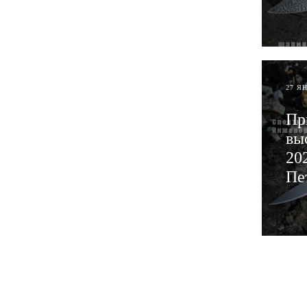
ЧИТ
27 Я
Пр
вы
20
Пе
ЧИТ