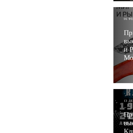
06 Ф
Пр
вы
и 
Мо
ЧИТ
13 Д
Пр
вы
Кл