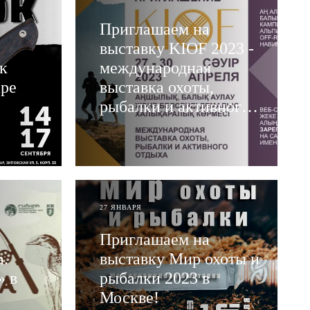
Приглашаем на
выставку KIOF 2023 -
к
международная
аре
выставка охоты,
рыбалки и активного
отдыха в Казахстане
ЧИТАТЬ
27 ЯНВАРЯ
Приглашаем на
а.
выставку Мир охоты и
 в
рыбалки 2023 в
Москве!