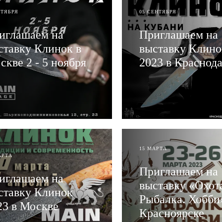
КТЯБРЯ
05 СЕНТЯБРЯ
иглашаем на
Приглашаем на
ставку Клинок в
выставку Клино
скве 2 - 5 ноября
2023 в Краснод
АТЬ
ЧИТАТЬ
15 МАРТА
АРТА
Приглашаем на
иглашаем на
выставку «Охот
ставку Клинок
Рыбалка. Хобби»
23 в Москве
Красноярске