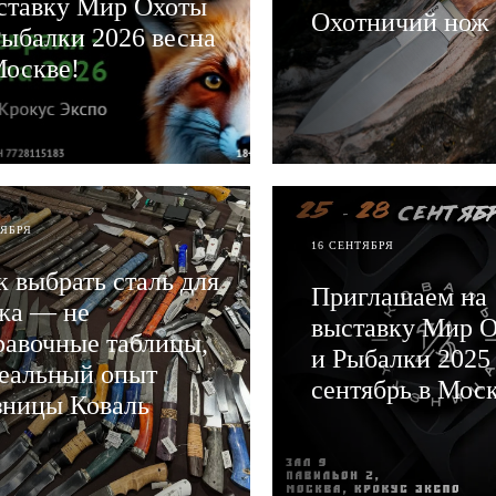
ставку Мир Охоты
Охотничий нож
Рыбалки 2026 весна
Москве!
ЧИТАТЬ
АТЬ
ОЯБРЯ
16 СЕНТЯБРЯ
к выбрать сталь для
Приглашаем на
жа — не
выставку Мир 
равочные таблицы,
и Рыбалки 2025
реальный опыт
сентябрь в Моск
зницы Коваль
ЧИТАТЬ
АТЬ