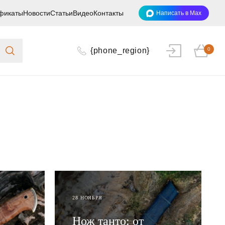
фикаты
Новости
Статьи
Видео
Контакты
Написать в Max
{phone_region}
0
28 НОЯБРЯ
Нож танто: от