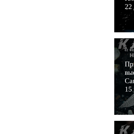
22
ЧИТ
02 Ф
Пр
вы
Са
15
ЧИТ