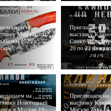
ЕВРАЛЯ
06 ФЕВРАЛЯ
иглашаем на
Приглашаем на
ставку Мир Охоты
выставку Клино
Рыбалки 2025 в
Санкт-Петербур
скве!
20 по 23 Феврал
АТЬ
ЧИТАТЬ
ЕКАБРЯ
03 ОКТЯБРЯ
иглашаем на
Приглашаем на
ставку Новогодний
выставку Клино
инок в Москве 19 -
Москве 7 по 10