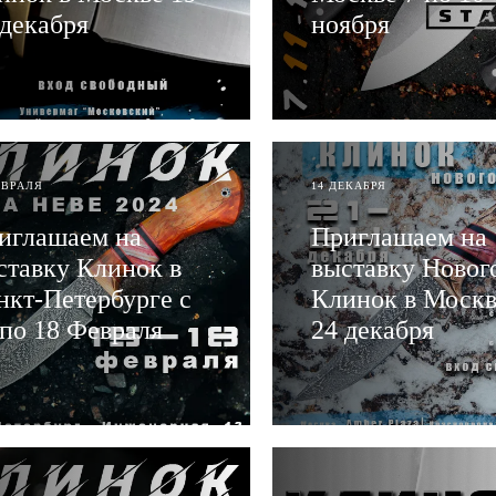
 декабря
ноября
АТЬ
ЧИТАТЬ
ЕВРАЛЯ
14 ДЕКАБРЯ
иглашаем на
Приглашаем на
ставку Клинок в
выставку Новог
нкт-Петербурге с
Клинок в Москве
 по 18 Февраля
24 декабря
АТЬ
ЧИТАТЬ