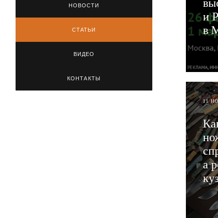
вы
НОВОСТИ
и 
в 
СТАТЬИ
ВИДЕО
ЧИТ
КОНТАКТЫ
11 Н
Ка
но
сп
а 
ку
ЧИТ