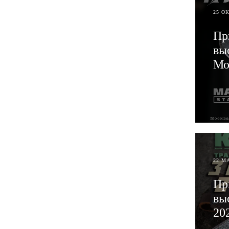
25 О
Пр
вы
Мо
ЧИТ
22 М
Пр
вы
20