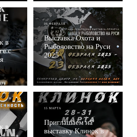
06 ФЕВРАЛЯ
Выставка Охота и
к в
Рыболовство на Руси
ге с
2025
я
ЧИТАТЬ
15 МАРТА
Приглашаем на
к в
выставку Клинок в